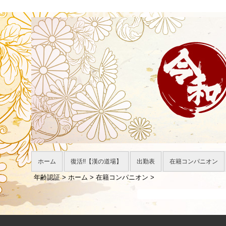
ホーム
復活!!【漢の道場】
出勤表
在籍コンパニオン
年齢認証
>
ホーム
>
在籍コンパニオン
>